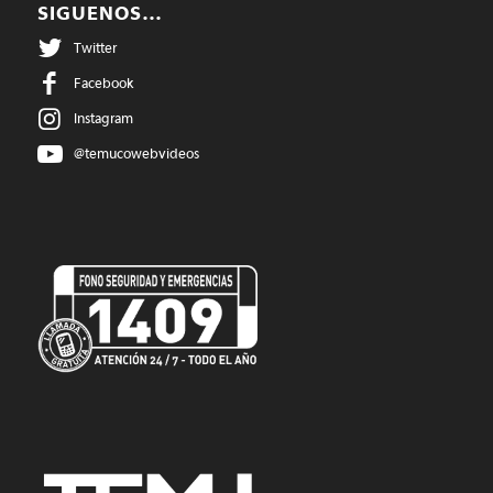
SIGUENOS…
Twitter
Facebook
Instagram
@temucowebvideos