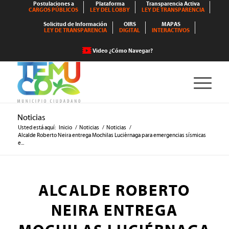
Postulaciones a
Plataforma
Transparencia Activa
CARGOS PÚBLICOS
LEY DEL LOBBY
LEY DE TRANSPARENCIA
Solicitud de Información
OIRS
MAPAS
LEY DE TRANSPARENCIA
DIGITAL
INTERACTIVOS
Video ¿Cómo Navegar?
Noticias
Usted está aquí:
Inicio
/
Noticias
/
Noticias
/
Alcalde Roberto Neira entrega Mochilas Luciérnaga para emergencias sísmicas
e...
ALCALDE ROBERTO
NEIRA ENTREGA