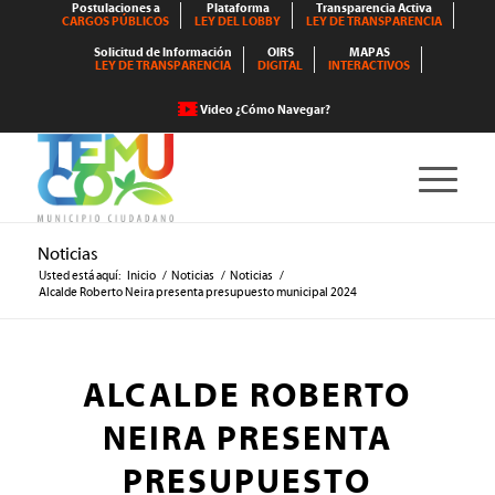
Postulaciones a
Plataforma
Transparencia Activa
CARGOS PÚBLICOS
LEY DEL LOBBY
LEY DE TRANSPARENCIA
Solicitud de Información
OIRS
MAPAS
LEY DE TRANSPARENCIA
DIGITAL
INTERACTIVOS
Video ¿Cómo Navegar?
Noticias
Usted está aquí:
Inicio
/
Noticias
/
Noticias
/
Alcalde Roberto Neira presenta presupuesto municipal 2024
ALCALDE ROBERTO
NEIRA PRESENTA
PRESUPUESTO