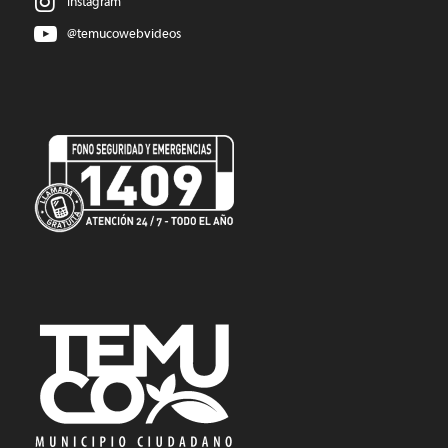
Instagram
@temucowebvideos