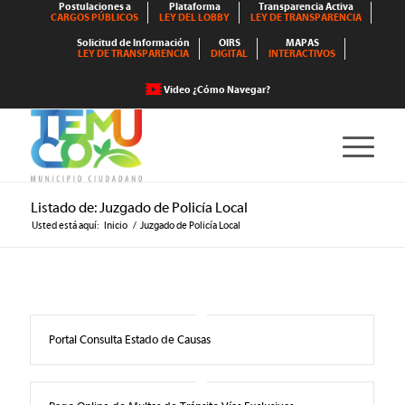
Postulaciones a
Plataforma
Transparencia Activa
CARGOS PÚBLICOS
LEY DEL LOBBY
LEY DE TRANSPARENCIA
Solicitud de Información
OIRS
MAPAS
LEY DE TRANSPARENCIA
DIGITAL
INTERACTIVOS
Video ¿Cómo Navegar?
Listado de: Juzgado de Policía Local
Usted está aquí:
Inicio
/
Juzgado de Policía Local
Portal Consulta Estado de Causas