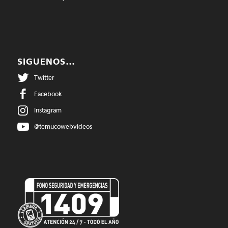
SIGUENOS…
Twitter
Facebook
Instagram
@temucowebvideos