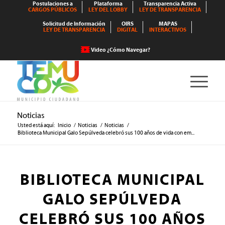
Postulaciones a
Plataforma
Transparencia Activa
CARGOS PÚBLICOS
LEY DEL LOBBY
LEY DE TRANSPARENCIA
Solicitud de Información
OIRS
MAPAS
LEY DE TRANSPARENCIA
DIGITAL
INTERACTIVOS
Video ¿Cómo Navegar?
Noticias
Usted está aquí:
Inicio
/
Noticias
/
Noticias
/
Biblioteca Municipal Galo Sepúlveda celebró sus 100 años de vida con em...
BIBLIOTECA MUNICIPAL
GALO SEPÚLVEDA
CELEBRÓ SUS 100 AÑOS