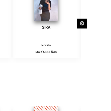
SIRA
SÓLO NECE
Novela
MARÍA DUEÑAS
ALBE