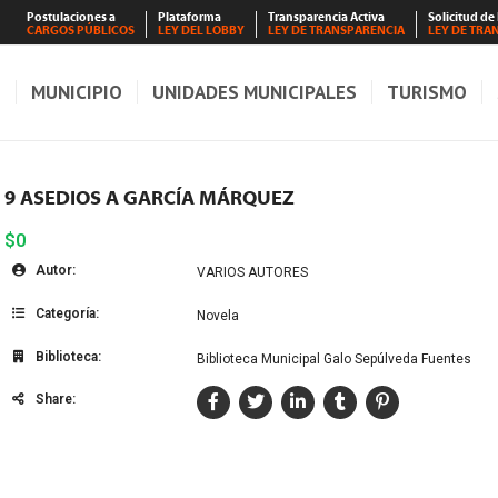
Postulaciones a
Plataforma
Transparencia Activa
Solicitud de
CARGOS PÚBLICOS
LEY DEL LOBBY
LEY DE TRANSPARENCIA
LEY DE TRA
S
MUNICIPIO
UNIDADES MUNICIPALES
TURISMO
9 ASEDIOS A GARCÍA MÁRQUEZ
$0
Autor:
VARIOS AUTORES
Categoría:
Novela
Biblioteca:
Biblioteca Municipal Galo Sepúlveda Fuentes
Share: