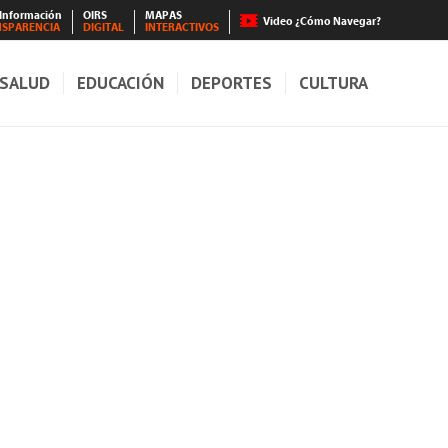
 Información
OIRS
MAPAS
Video ¿Cómo Navegar?
NSPARENCIA
DIGITAL
INTERACTIVOS
SALUD
EDUCACIÓN
DEPORTES
CULTURA