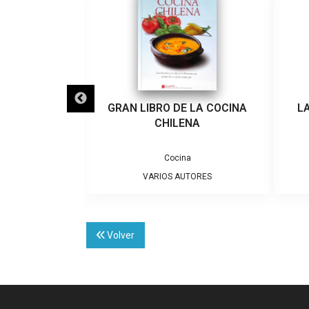
 BLANCO
GRAN LIBRO DE LA COCINA
L
CHILENA
,
al
Política
Cocina
TORES
VARIOS AUTORES
Volver