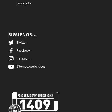
contenido)
SIGUENOS…
Twitter
Facebook
Instagram
@temucowebvideos