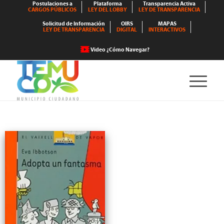
Postulaciones a
Plataforma
Transparencia Activa
CARGOS PÚBLICOS
LEY DEL LOBBY
LEY DE TRANSPARENCIA
Solicitud de Información
OIRS
MAPAS
LEY DE TRANSPARENCIA
DIGITAL
INTERACTIVOS
Video ¿Cómo Navegar?