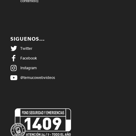
contenido)
SIGUENOS…
Twitter
Facebook
Instagram
@temucowebvideos