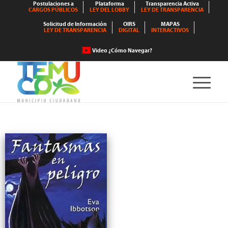
Postulaciones a
Plataforma
Transparencia Activa
CARGOS PÚBLICOS
LEY DEL LOBBY
LEY DE TRANSPARENCIA
Solicitud de Información
OIRS
MAPAS
LEY DE TRANSPARENCIA
DIGITAL
INTERACTIVOS
Video ¿Cómo Navegar?