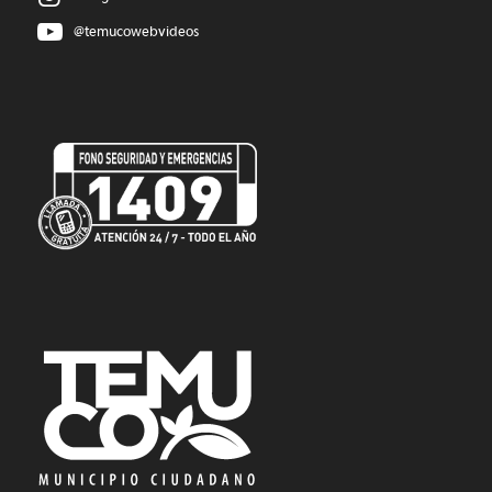
@temucowebvideos