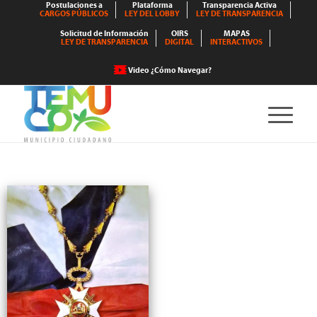
Postulaciones a
Plataforma
Transparencia Activa
CARGOS PÚBLICOS
LEY DEL LOBBY
LEY DE TRANSPARENCIA
Solicitud de Información
OIRS
MAPAS
LEY DE TRANSPARENCIA
DIGITAL
INTERACTIVOS
Video ¿Cómo Navegar?