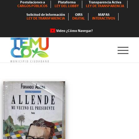
Postulaciones a
Plataforma
Transparencia Activa
CARGOS PÚBLICOS
LEY DEL LOBBY
LEY DE TRANSPARENCIA
Solicitud de Información
OIRS
MAPAS
LEY DE TRANSPARENCIA
DIGITAL
INTERACTIVOS
Video ¿Cómo Navegar?