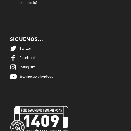
contenido)
SIGUENOS…
Twitter
Facebook
Instagram
@temucowebvideos