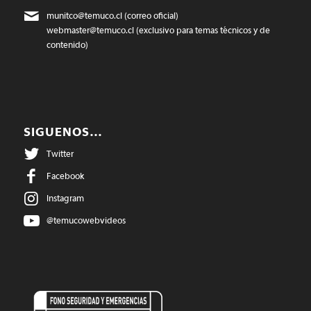
munitco@temuco.cl
(correo oficial)
webmaster@temuco.cl
(exclusivo para temas técnicos y de
contenido)
SIGUENOS…
Twitter
Facebook
Instagram
@temucowebvideos