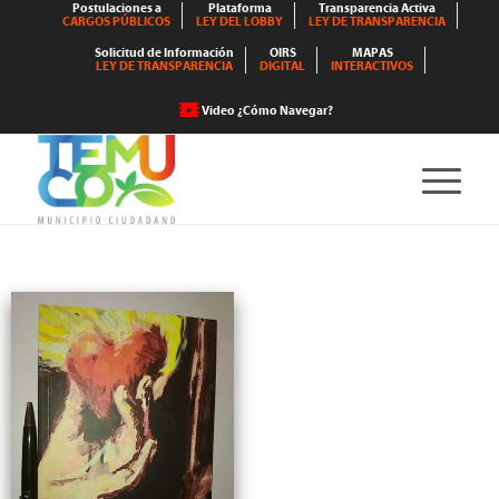
Postulaciones a
Plataforma
Transparencia Activa
CARGOS PÚBLICOS
LEY DEL LOBBY
LEY DE TRANSPARENCIA
Solicitud de Información
OIRS
MAPAS
LEY DE TRANSPARENCIA
DIGITAL
INTERACTIVOS
Video ¿Cómo Navegar?