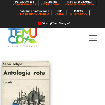
Postulaciones a
Plataforma
Transparencia Activa
CARGOS PÚBLICOS
LEY DEL LOBBY
LEY DE TRANSPARENCIA
Solicitud de Información
OIRS
MAPAS
LEY DE TRANSPARENCIA
DIGITAL
INTERACTIVOS
Video ¿Cómo Navegar?