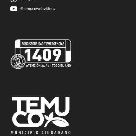
@temucowebvideos