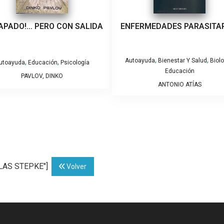
APADO!… PERO CON SALIDA
ENFERMEDADES PARASITA
,
,
Autoayuda
Bienestar Y Salud
Biol
,
,
utoayuda
Educación
Psicología
Educación
PAVLOV, DINKO
ANTONIO ATÍAS
OLAS STEPKE"]
Volver