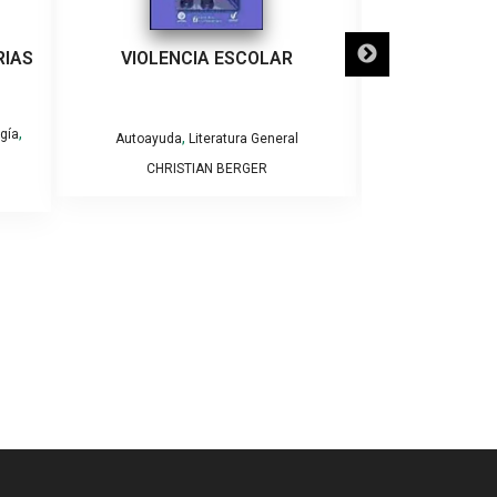
RIAS
VIOLENCIA ESCOLAR
NI CALLADIT
,
ogía
,
,
Autoayuda
Literatura General
Autoayuda
CHRISTIAN BERGER
NEREA DE