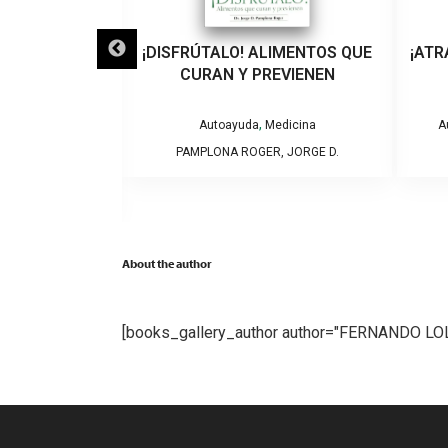
LO QUE VEINTE
¡DISFRÚTALO! ALIMENTOS QUE
¡ATR
EÑARON A UN
CURAN Y PREVIENEN
VIOLENCIA DE
RO
,
Autoayuda
Medicina
A
PAMPLONA ROGER, JORGE D.
tura General
NTSERRAT
About the author
[books_gallery_author author="FERNANDO L