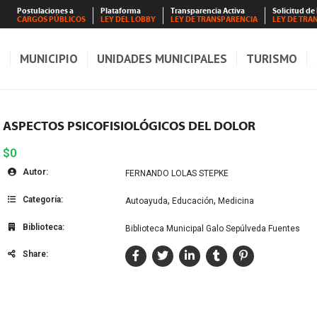
Postulaciones a
Plataforma
Transparencia Activa
Solicitud de
CARGOS PÚBLICOS
LEY DEL LOBBY
LEY DE TRANSPARENCIA
LEY DE TRA
S
MUNICIPIO
UNIDADES MUNICIPALES
TURISMO
ASPECTOS PSICOFISIOLÓGICOS DEL DOLOR
$0
Autor:
FERNANDO LOLAS STEPKE
Categoría:
,
,
Autoayuda
Educación
Medicina
Biblioteca:
Biblioteca Municipal Galo Sepúlveda Fuentes
Share: