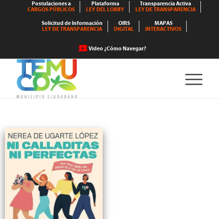
Postulaciones a
Plataforma
Transparencia Activa
CARGOS PÚBLICOS
LEY DEL LOBBY
LEY DE TRANSPARENCIA
Solicitud de Información
OIRS
MAPAS
LEY DE TRANSPARENCIA
DIGITAL
INTERACTIVOS
Video ¿Cómo Navegar?