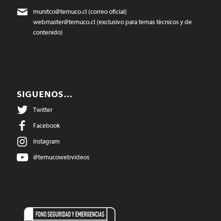
munitco@temuco.cl
(correo oficial)
webmaster@temuco.cl
(exclusivo para temas técnicos y de
contenido)
SIGUENOS…
Twitter
Facebook
Instagram
@temucowebvideos