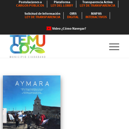
Postulaciones a
Plataforma
Transparencia Activa
CARGOS PÚBLICOS
LEY DEL LOBBY
LEY DE TRANSPARENCIA
Solicitud de Información
OIRS
MAPAS
LEY DE TRANSPARENCIA
DIGITAL
INTERACTIVOS
Video ¿Cómo Navegar?