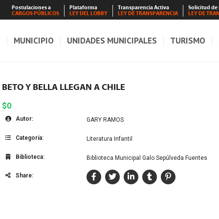
Postulaciones a
Plataforma
Transparencia Activa
Solicitud de
CARGOS PÚBLICOS
LEY DEL LOBBY
LEY DE TRANSPARENCIA
LEY DE TRA
S
MUNICIPIO
UNIDADES MUNICIPALES
TURISMO
BETO Y BELLA LLEGAN A CHILE
$0
Autor:
GARY RAMOS
Categoría:
Literatura Infantil
Biblioteca:
Biblioteca Municipal Galo Sepúlveda Fuentes
Share: