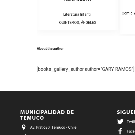
Comic Y
fantil
Literatura Infantil
MARI
QUINTEROS, ÁNGELES
About the author
[books_gallery_author author="GARY RAMOS"
MUNICIPALIDAD DE
SIGU
TEMUCO
Twit
Av. Prat 650, Temuco - Chile
Face