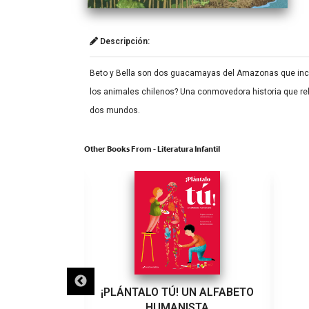
Descripción:
Beto y Bella son dos guacamayas del Amazonas que increíb
los animales chilenos? Una conmovedora historia que rel
dos mundos.
Other Books From - Literatura Infantil
UN NIÑO!
¡PLÁNTALO TÚ! UN ALFABETO
HUMANISTA