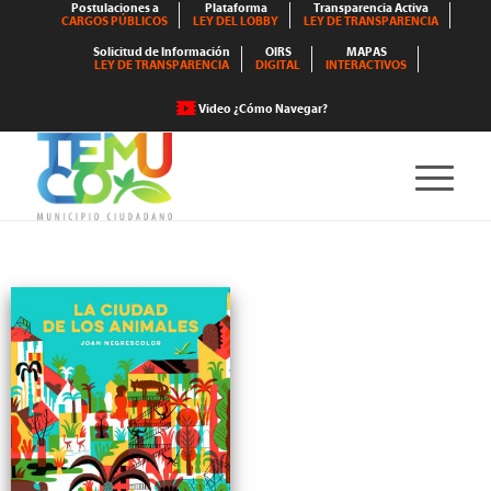
Postulaciones a
Plataforma
Transparencia Activa
CARGOS PÚBLICOS
LEY DEL LOBBY
LEY DE TRANSPARENCIA
Solicitud de Información
OIRS
MAPAS
LEY DE TRANSPARENCIA
DIGITAL
INTERACTIVOS
Video ¿Cómo Navegar?