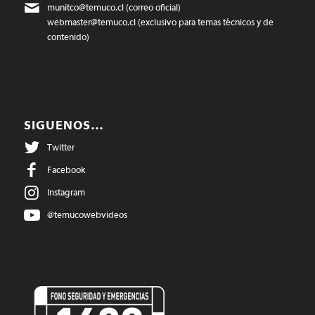
munitco@temuco.cl
(correo oficial)
webmaster@temuco.cl
(exclusivo para temas técnicos y de
contenido)
SIGUENOS…
Twitter
Facebook
Instagram
@temucowebvideos