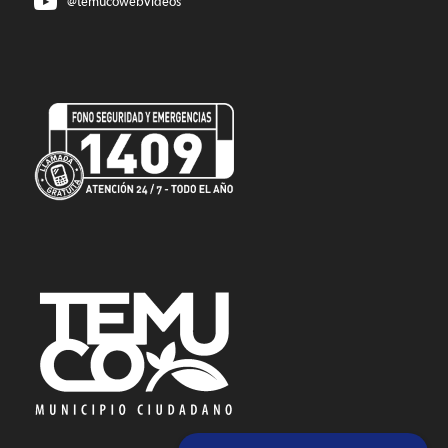
@temucowebvideos