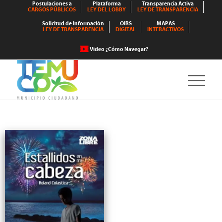
Postulaciones a
Plataforma
Transparencia Activa
CARGOS PÚBLICOS
LEY DEL LOBBY
LEY DE TRANSPARENCIA
Solicitud de Información
OIRS
MAPAS
LEY DE TRANSPARENCIA
DIGITAL
INTERACTIVOS
Video ¿Cómo Navegar?