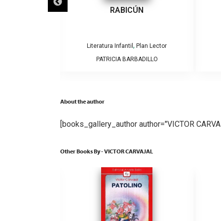
ECLIPSES
RABICÚN
,
,
Plan Lector
Literatura Infantil
Plan Lector
AMOS Y CAROLINA
PATRICIA BARBADILLO
GA
About the author
[books_gallery_author author="VICTOR CARVA
Other Books By - VICTOR CARVAJAL