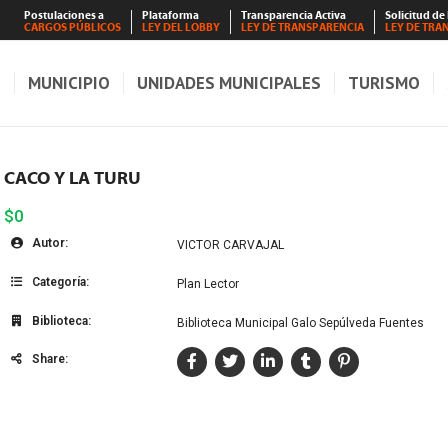
Postulaciones a
Plataforma
Transparencia Activa
Solicitud de
CARGOS PÚBLICOS
LEY DEL LOBBY
LEY DE TRANSPARENCIA
LEY DE TRA
S
MUNICIPIO
UNIDADES MUNICIPALES
TURISMO
CACO Y LA TURU
$0
Autor:
VICTOR CARVAJAL
Categoría:
Plan Lector
Biblioteca:
Biblioteca Municipal Galo Sepúlveda Fuentes
Share: