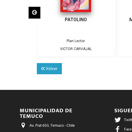
 VIENTO
PATOLINO
M
tor
Plan Lector
VAJAL
VICTOR CARVAJAL
Volver
MUNICIPALIDAD DE
SIGU
TEMUCO
Twit
Av. Prat 650, Temuco - Chile
Face