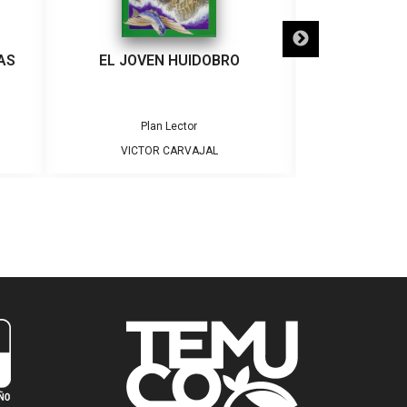
AS
EL JOVEN HUIDOBRO
SAKANUSOY
TIERRA
Plan Lector
Pla
VICTOR CARVAJAL
VICTO