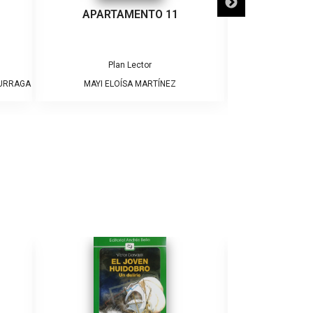
APARTAMENTO 11
¡ADIÓS
Plan Lector
Pla
DURRAGA
MAYI ELOÍSA MARTÍNEZ
JAME