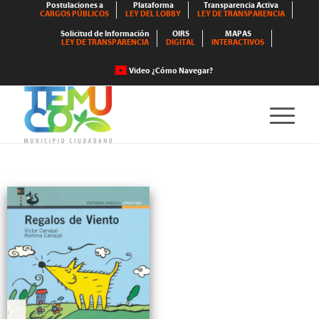
Postulaciones a
Plataforma
Transparencia Activa
CARGOS PÚBLICOS
LEY DEL LOBBY
LEY DE TRANSPARENCIA
Solicitud de Información
OIRS
MAPAS
LEY DE TRANSPARENCIA
DIGITAL
INTERACTIVOS
Video ¿Cómo Navegar?