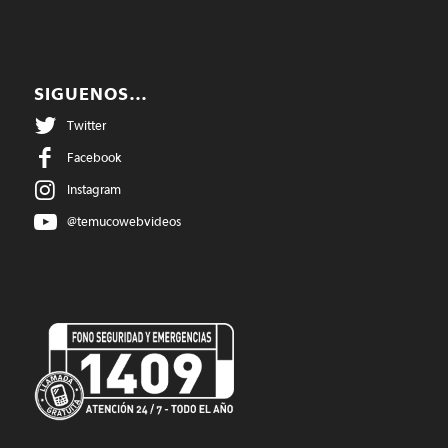
SIGUENOS…
Twitter
Facebook
Instagram
@temucowebvideos