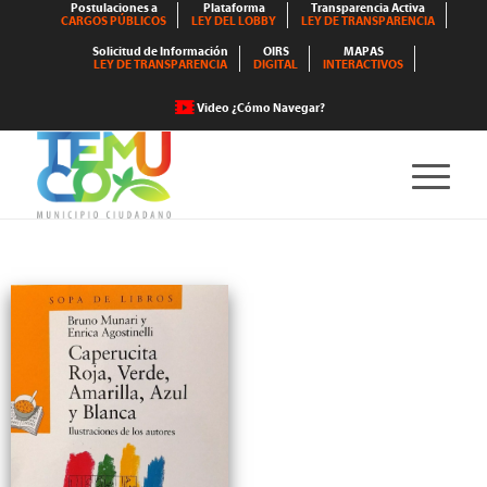
Postulaciones a
Plataforma
Transparencia Activa
CARGOS PÚBLICOS
LEY DEL LOBBY
LEY DE TRANSPARENCIA
Solicitud de Información
OIRS
MAPAS
LEY DE TRANSPARENCIA
DIGITAL
INTERACTIVOS
Video ¿Cómo Navegar?