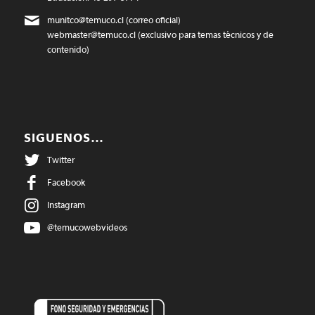
munitco@temuco.cl
(correo oficial)
webmaster@temuco.cl
(exclusivo para temas técnicos y de
contenido)
SIGUENOS…
Twitter
Facebook
Instagram
@temucowebvideos