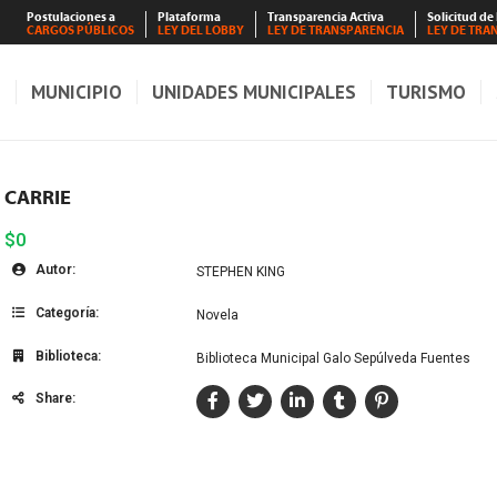
Postulaciones a
Plataforma
Transparencia Activa
Solicitud de
CARGOS PÚBLICOS
LEY DEL LOBBY
LEY DE TRANSPARENCIA
LEY DE TRA
S
MUNICIPIO
UNIDADES MUNICIPALES
TURISMO
CARRIE
$0
Autor:
STEPHEN KING
Categoría:
Novela
Biblioteca:
Biblioteca Municipal Galo Sepúlveda Fuentes
Share: