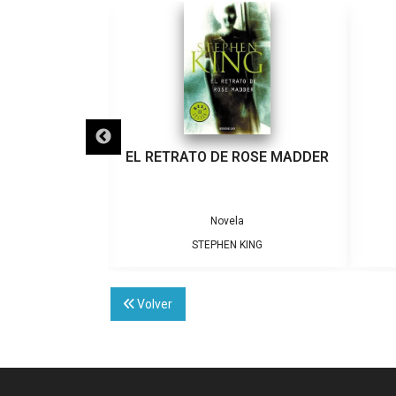
ÉS
EL RETRATO DE ROSE MADDER
a
Novela
KING
STEPHEN KING
Volver