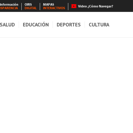
 Información
OIRS
MAPAS
Video ¿Cómo Navegar?
NSPARENCIA
DIGITAL
INTERACTIVOS
SALUD
EDUCACIÓN
DEPORTES
CULTURA