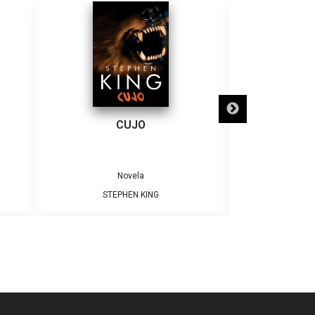
CUJO
COLO
Novela
STEPHEN KING
STEP