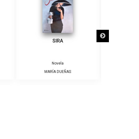
SIRA
SÓLO NECE
Novela
MARÍA DUEÑAS
ALBE