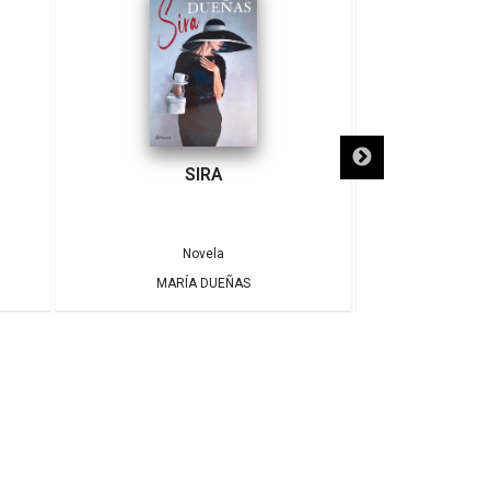
SIRA
SÓLO NECE
Novela
MARÍA DUEÑAS
ALBE