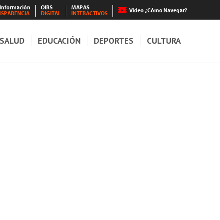
 Información
OIRS
MAPAS
Video ¿Cómo Navegar?
NSPARENCIA
DIGITAL
INTERACTIVOS
SALUD
EDUCACIÓN
DEPORTES
CULTURA