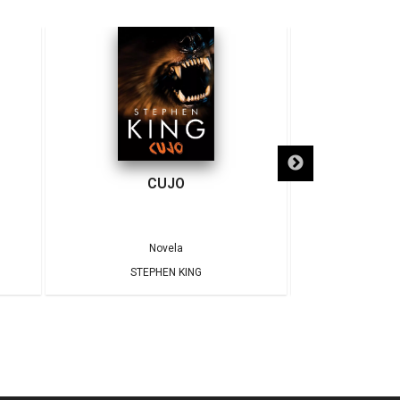
CUJO
Novela
STEPHEN KING
STEP