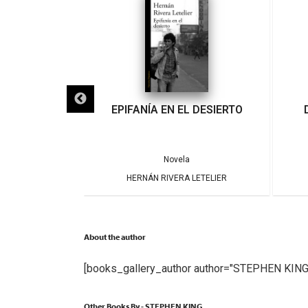
IGRA
EPIFANÍA EN EL DESIERTO
a
Novela
ARRERA
HERNÁN RIVERA LETELIER
About the author
[books_gallery_author author="STEPHEN KING
Other Books By - STEPHEN KING