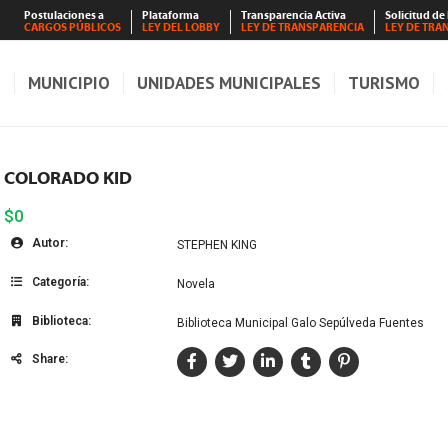
Postulaciones a
Plataforma
Transparencia Activa
Solicitud de
CARGOS PÚBLICOS
LEY DEL LOBBY
LEY DE TRANSPARENCIA
LEY DE TRA
S
MUNICIPIO
UNIDADES MUNICIPALES
TURISMO
COLORADO KID
$0
Autor:
STEPHEN KING
Categoría:
Novela
Biblioteca:
Biblioteca Municipal Galo Sepúlveda Fuentes
Share: