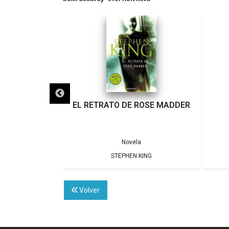
ÉS
EL RETRATO DE ROSE MADDER
a
Novela
KING
STEPHEN KING
Volver