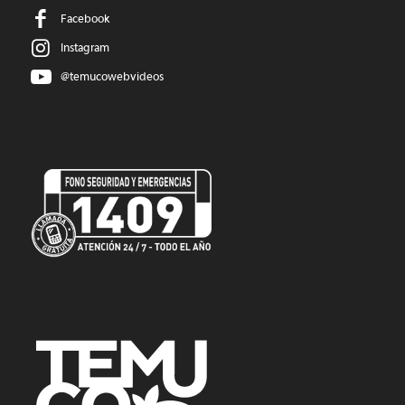
Facebook
Instagram
@temucowebvideos