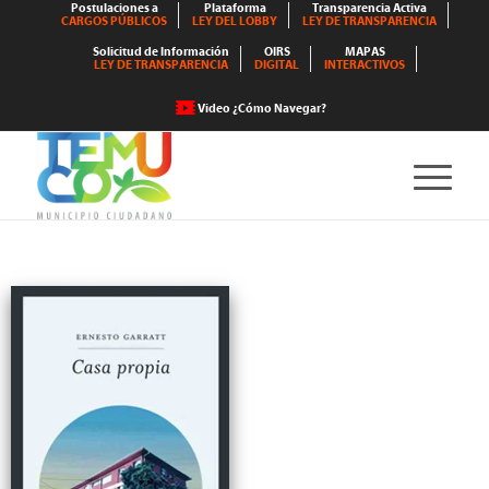
Postulaciones a
Plataforma
Transparencia Activa
CARGOS PÚBLICOS
LEY DEL LOBBY
LEY DE TRANSPARENCIA
Solicitud de Información
OIRS
MAPAS
LEY DE TRANSPARENCIA
DIGITAL
INTERACTIVOS
Video ¿Cómo Navegar?