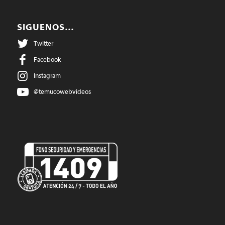
SIGUENOS…
Twitter
Facebook
Instagram
@temucowebvideos