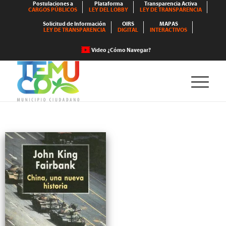
Postulaciones a
Plataforma
Transparencia Activa
CARGOS PÚBLICOS
LEY DEL LOBBY
LEY DE TRANSPARENCIA
Solicitud de Información
OIRS
MAPAS
LEY DE TRANSPARENCIA
DIGITAL
INTERACTIVOS
Video ¿Cómo Navegar?