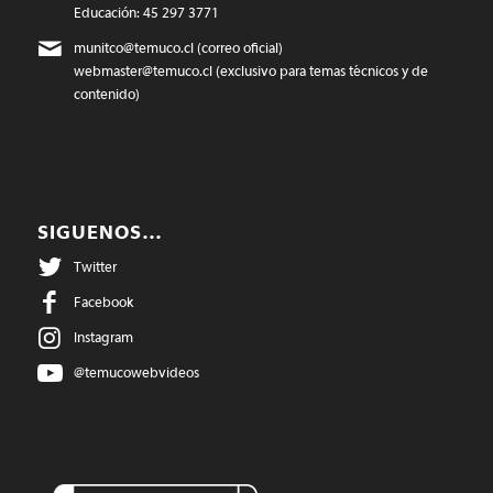
Educación: 45 297 3771
munitco@temuco.cl
(correo oficial)
webmaster@temuco.cl
(exclusivo para temas técnicos y de
contenido)
SIGUENOS…
Twitter
Facebook
Instagram
@temucowebvideos