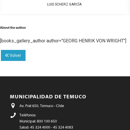
LUIS SCHERZ GARCÍA
About the author
[books_gallery_author author="GEORG HENRIK VON WRIGHT"]
Volver
MUNICIPALIDAD DE TEMUCO
Av. Prat 650, Temuco - Chile
Teléfonos:
Municipal: 800 100 650
Salud: 45 324 4000 - 45 324 4083