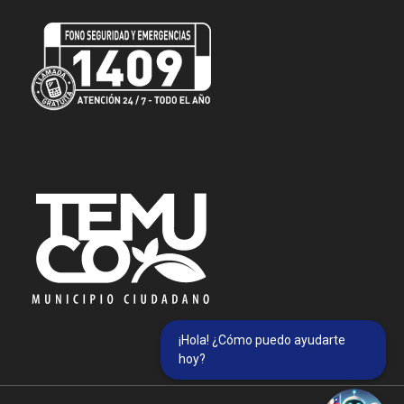
¡Hola! ¿Cómo puedo ayudarte
hoy?