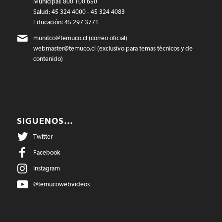
Municipal: 800 100 650
Salud: 45 324 4000 - 45 324 4083
Educación: 45 297 3771
munitco@temuco.cl
(correo oficial)
webmaster@temuco.cl
(exclusivo para temas técnicos y de
contenido)
SIGUENOS…
Twitter
Facebook
Instagram
@temucowebvideos