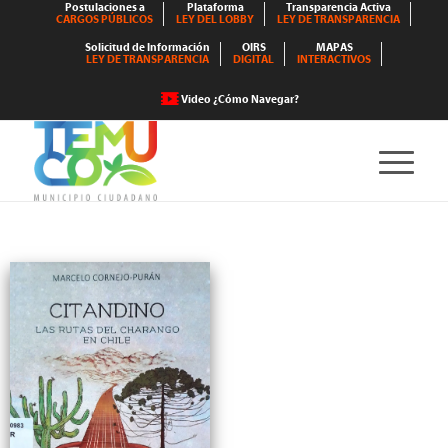
Postulaciones a
Plataforma
Transparencia Activa
CARGOS PÚBLICOS
LEY DEL LOBBY
LEY DE TRANSPARENCIA
Solicitud de Información
OIRS
MAPAS
LEY DE TRANSPARENCIA
DIGITAL
INTERACTIVOS
Video ¿Cómo Navegar?