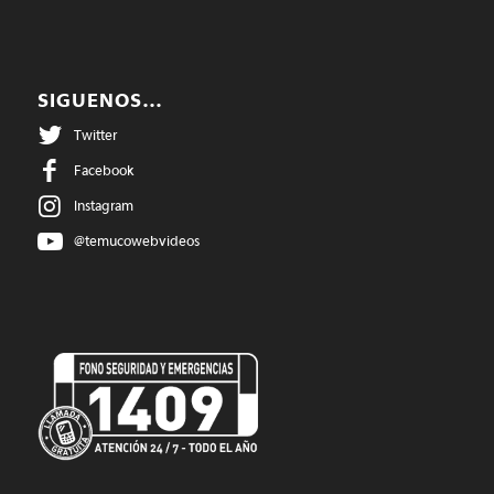
SIGUENOS…
Twitter
Facebook
Instagram
@temucowebvideos