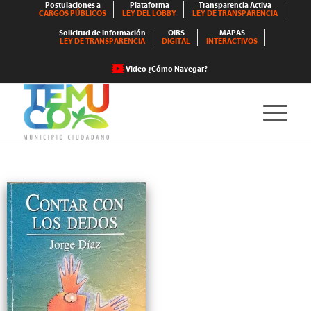
Postulaciones a
Plataforma
Transparencia Activa
CARGOS PÚBLICOS
LEY DEL LOBBY
LEY DE TRANSPARENCIA
Solicitud de Información
OIRS
MAPAS
LEY DE TRANSPARENCIA
DIGITAL
INTERACTIVOS
Video ¿Cómo Navegar?