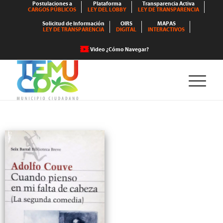
Postulaciones a
Plataforma
Transparencia Activa
CARGOS PÚBLICOS
LEY DEL LOBBY
LEY DE TRANSPARENCIA
Solicitud de Información
OIRS
MAPAS
LEY DE TRANSPARENCIA
DIGITAL
INTERACTIVOS
Video ¿Cómo Navegar?