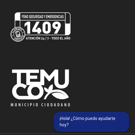
¡Hola! ¿Cómo puedo ayudarte
hoy?