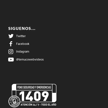
SIGUENOS…
Twitter
Facebook
Instagram
@temucowebvideos