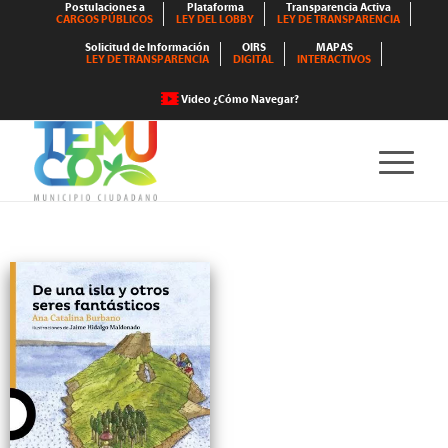
Postulaciones a
Plataforma
Transparencia Activa
CARGOS PÚBLICOS
LEY DEL LOBBY
LEY DE TRANSPARENCIA
Solicitud de Información
OIRS
MAPAS
LEY DE TRANSPARENCIA
DIGITAL
INTERACTIVOS
Video ¿Cómo Navegar?