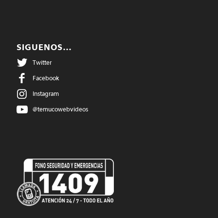
SIGUENOS…
Twitter
Facebook
Instagram
@temucowebvideos