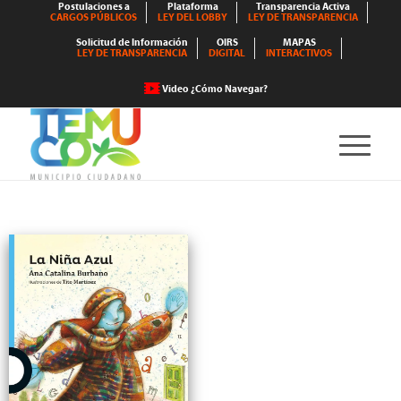
Postulaciones a
Plataforma
Transparencia Activa
CARGOS PÚBLICOS
LEY DEL LOBBY
LEY DE TRANSPARENCIA
Solicitud de Información
OIRS
MAPAS
LEY DE TRANSPARENCIA
DIGITAL
INTERACTIVOS
Video ¿Cómo Navegar?