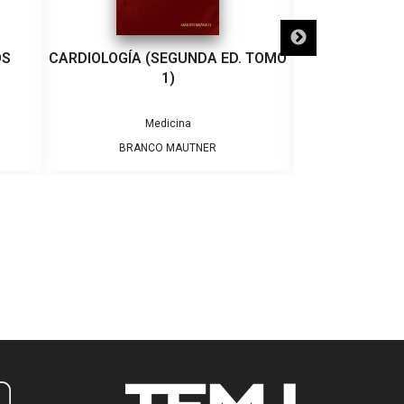
OS
CARDIOLOGÍA (SEGUNDA ED. TOMO
ERGONOMÍA Y G
1)
Medicina
M
BRANCO MAUTNER
VARIO