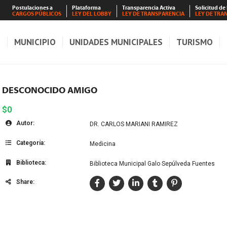
Postulaciones a
Plataforma
Transparencia Activa
Solicitud de
CARGOS PÚBLICOS
LEY DEL LOBBY
LEY DE TRANSPARENCIA
LEY DE TRA
S
MUNICIPIO
UNIDADES MUNICIPALES
TURISMO
DESCONOCIDO AMIGO
$0
Autor:
DR. CARLOS MARIANI RAMIREZ
Categoría:
Medicina
Biblioteca:
Biblioteca Municipal Galo Sepúlveda Fuentes
Share: