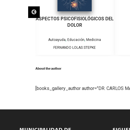
IMENTOS QUE
ASPECTOS PSICOFISIOLÓGICOS DEL
EVIENEN
DOLOR
,
,
edicina
Autoayuda
Educación
Medicina
, JORGE D.
FERNANDO LOLAS STEPKE
About the author
[books_gallery_author author="DR. CARLOS 
MUNICIPALIDAD DE
SIGU