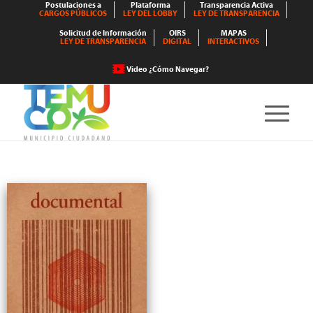
Postulaciones a
Plataforma
Transparencia Activa
CARGOS PÚBLICOS
LEY DEL LOBBY
LEY DE TRANSPARENCIA
Solicitud de Información
OIRS
MAPAS
LEY DE TRANSPARENCIA
DIGITAL
INTERACTIVOS
Video ¿Cómo Navegar?