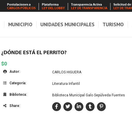
Postulaciones a
Plataforma
Transparencia Activa
Solicitud de
CARGOS PÚBLICOS
LEY DEL LOBBY
LEY DE TRANSPARENCIA
LEY DE TRA
S
MUNICIPIO
UNIDADES MUNICIPALES
TURISMO
¿DÓNDE ESTÁ EL PERRITO?
$0
Autor:
CARLOS HIGUERA
Categoría:
Literatura Infantil
Biblioteca:
Biblioteca Municipal Galo Sepúlveda Fuentes
Share: