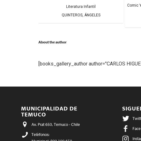
Comic Y
fantil
Literatura Infantil
MARI
QUINTEROS, ÁNGELES
About the author
[books_gallery_author author="CARLOS HIGUE
MUNICIPALIDAD DE
SIGU
TEMUCO
Twit
Av. Prat 650, Temuco - Chile
Face
Teléfonos:
Inst