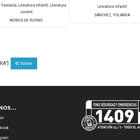
,
,
 Fantasía
Literatura Infantil
Literatura
Literatura Infantil
Juvenil
SÁNCHEZ, YOLANDA
MONOS DE RUFINO
RA"]
Volver
ENOS…
ter
book
agram