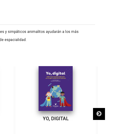
lores y simpáticos animalitos ayudarán a los más
de espacialidad.
YO, DIGITAL
LA CIUDAD D