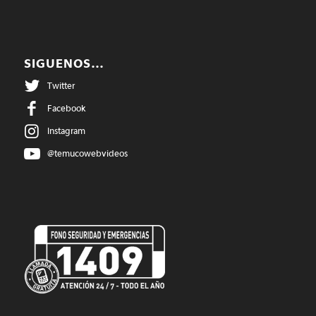
SIGUENOS…
Twitter
Facebook
Instagram
@temucowebvideos