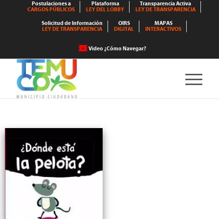
Postulaciones a
Plataforma
Transparencia Activa
CARGOS PÚBLICOS
LEY DEL LOBBY
LEY DE TRANSPARENCIA
Solicitud de Información
OIRS
MAPAS
LEY DE TRANSPARENCIA
DIGITAL
INTERACTIVOS
Video ¿Cómo Navegar?