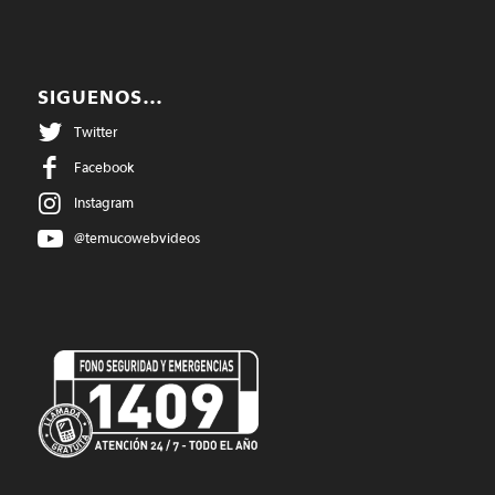
SIGUENOS…
Twitter
Facebook
Instagram
@temucowebvideos