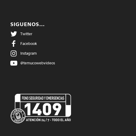
SIGUENOS…
Twitter
Facebook
Instagram
@temucowebvideos