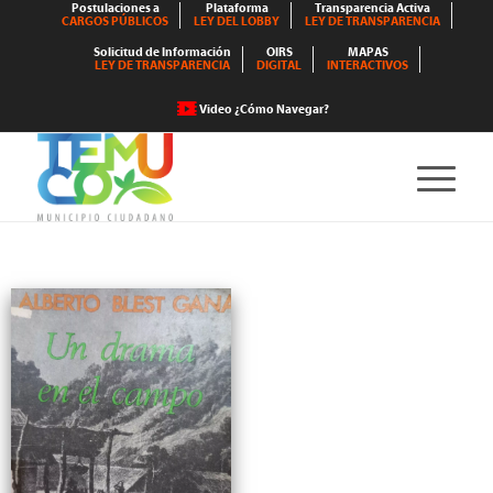
Postulaciones a
Plataforma
Transparencia Activa
CARGOS PÚBLICOS
LEY DEL LOBBY
LEY DE TRANSPARENCIA
Solicitud de Información
OIRS
MAPAS
LEY DE TRANSPARENCIA
DIGITAL
INTERACTIVOS
Video ¿Cómo Navegar?