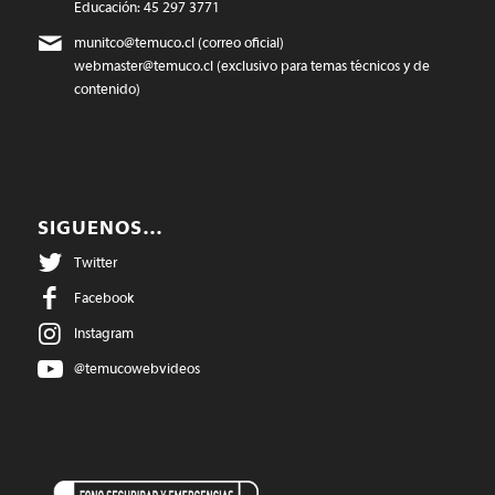
Educación: 45 297 3771
munitco@temuco.cl
(correo oficial)
webmaster@temuco.cl
(exclusivo para temas técnicos y de
contenido)
SIGUENOS…
Twitter
Facebook
Instagram
@temucowebvideos