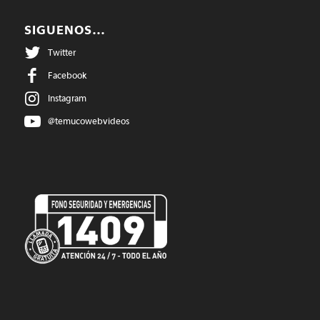
SIGUENOS…
Twitter
Facebook
Instagram
@temucowebvideos