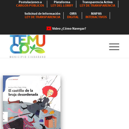
Postulaciones a
Plataforma
Transparencia Activa
CARGOS PÚBLICOS
LEY DEL LOBBY
LEY DE TRANSPARENCIA
Solicitud de Información
OIRS
MAPAS
LEY DE TRANSPARENCIA
DIGITAL
INTERACTIVOS
Video ¿Cómo Navegar?