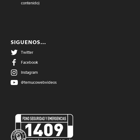
contenido)
SIGUENOS…
Twitter
Facebook
Instagram
@temucowebvideos