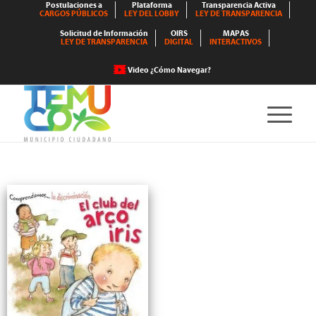
Postulaciones a
Plataforma
Transparencia Activa
CARGOS PÚBLICOS
LEY DEL LOBBY
LEY DE TRANSPARENCIA
Solicitud de Información
OIRS
MAPAS
LEY DE TRANSPARENCIA
DIGITAL
INTERACTIVOS
Video ¿Cómo Navegar?