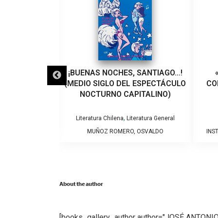
IETE CRÓNICAS
¡BUENAS NOCHES, SANTIAGO…!
ICAS
(MEDIO SIGLO DEL ESPECTÁCULO
CO
NOCTURNO CAPITALINO)
iteratura Chilena
,
Literatura Chilena
Literatura General
 CHILE
MUÑOZ ROMERO, OSVALDO
INS
About the author
[books_gallery_author author="JOSÉ ANTO