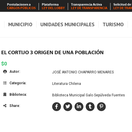
Postulaciones a
Plataforma
Transparencia Activa
Solicitud de
CARGOS PÚBLICOS
LEY DEL LOBBY
LEY DE TRANSPARENCIA
LEY DE TRA
S
MUNICIPIO
UNIDADES MUNICIPALES
TURISMO
EL CORTIJO 3 ORIGEN DE UNA POBLACIÓN
$0
Autor:
JOSÉ ANTONIO CHAPARRO MENARES
Categoría:
Literatura Chilena
Biblioteca:
Biblioteca Municipal Galo Sepúlveda Fuentes
Share: