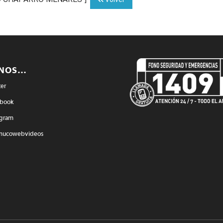
ENOS…
ter
book
agram
mucowebvideos