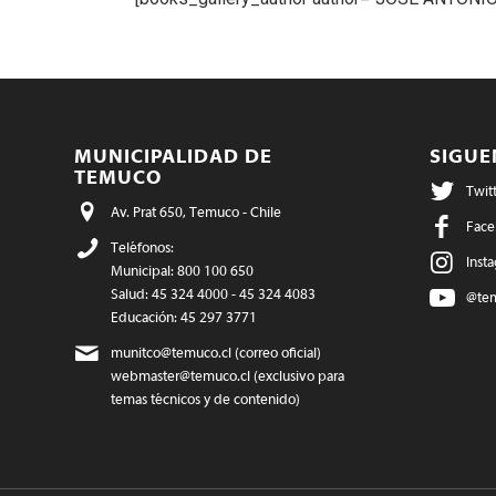
MUNICIPALIDAD DE
SIGU
TEMUCO
Twit
Av. Prat 650, Temuco - Chile
Face
Teléfonos:
Inst
Municipal: 800 100 650
Salud: 45 324 4000 - 45 324 4083
@te
Educación: 45 297 3771
munitco@temuco.cl
(correo oficial)
webmaster@temuco.cl
(exclusivo para
temas técnicos y de contenido)