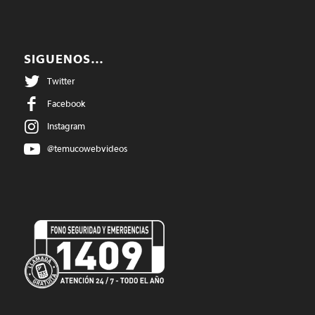
SIGUENOS…
Twitter
Facebook
Instagram
@temucowebvideos