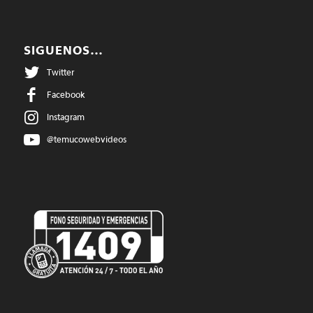
SIGUENOS…
Twitter
Facebook
Instagram
@temucowebvideos