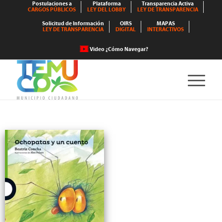
Postulaciones a
Plataforma
Transparencia Activa
CARGOS PÚBLICOS
LEY DEL LOBBY
LEY DE TRANSPARENCIA
Solicitud de Información
OIRS
MAPAS
LEY DE TRANSPARENCIA
DIGITAL
INTERACTIVOS
Video ¿Cómo Navegar?