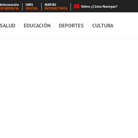
 Información
OIRS
MAPAS
Video ¿Cómo Navegar?
NSPARENCIA
DIGITAL
INTERACTIVOS
SALUD
EDUCACIÓN
DEPORTES
CULTURA