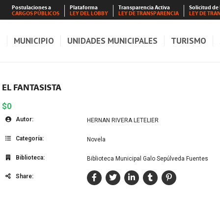
Postulaciones a
Plataforma
Transparencia Activa
Solicitud de
CARGOS PÚBLICOS
LEY DEL LOBBY
LEY DE TRANSPARENCIA
LEY DE TRA
S
MUNICIPIO
UNIDADES MUNICIPALES
TURISMO
EL FANTASISTA
$0
Autor:
HERNAN RIVERA LETELIER
Categoría:
Novela
Biblioteca:
Biblioteca Municipal Galo Sepúlveda Fuentes
Share: