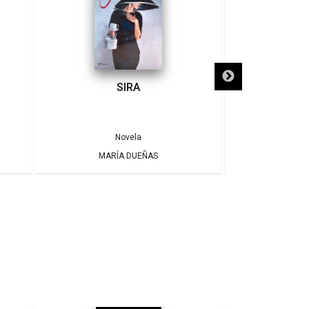
SIRA
SÓLO NECE
Novela
MARÍA DUEÑAS
ALBE