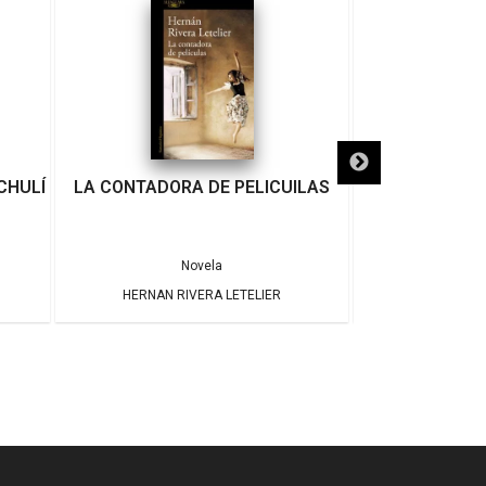
CHULÍ
LA CONTADORA DE PELICUILAS
HISTORIA DE 
BA
Novela
HERNAN RIVERA LETELIER
HERNAN RI