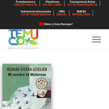
Postulaciones a
Plataforma
Transparencia Activa
CARGOS PÚBLICOS
LEY DEL LOBBY
LEY DE TRANSPARENCIA
Solicitud de Información
OIRS
MAPAS
LEY DE TRANSPARENCIA
DIGITAL
INTERACTIVOS
Video ¿Cómo Navegar?