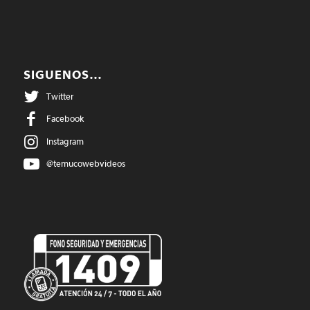
SIGUENOS…
Twitter
Facebook
Instagram
@temucowebvideos