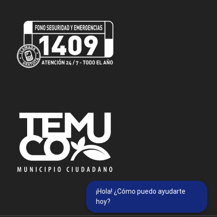
¡Hola! ¿Cómo puedo ayudarte
hoy?