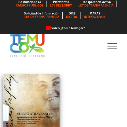
Postulaciones a
Plataforma
Transparencia Activa
CARGOS PÚBLICOS
LEY DEL LOBBY
LEY DE TRANSPARENCIA
Solicitud de Información
OIRS
MAPAS
LEY DE TRANSPARENCIA
DIGITAL
INTERACTIVOS
Video ¿Cómo Navegar?