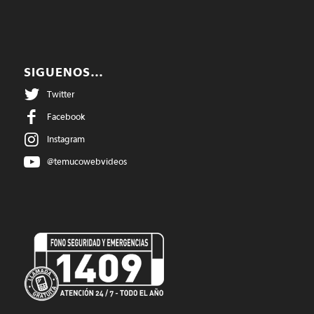
SIGUENOS…
Twitter
Facebook
Instagram
@temucowebvideos