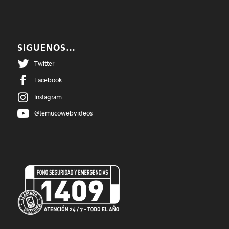
SIGUENOS…
Twitter
Facebook
Instagram
@temucowebvideos