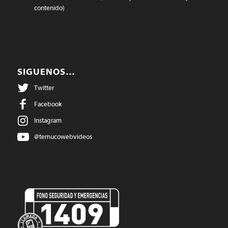
contenido)
SIGUENOS…
Twitter
Facebook
Instagram
@temucowebvideos