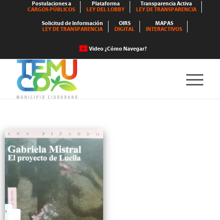
Postulaciones a
Plataforma
Transparencia Activa
CARGOS PÚBLICOS
LEY DEL LOBBY
LEY DE TRANSPARENCIA
Solicitud de Información
OIRS
MAPAS
LEY DE TRANSPARENCIA
DIGITAL
INTERACTIVOS
Video ¿Cómo Navegar?